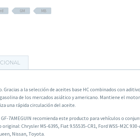
rd
GM
MB
ICIONAL
. Gracias a la selección de aceites base HC combinados con aditi
asolina de los mercados asiático y americano. Mantiene el motor l
a una rápida circulación del aceite.
C GF-7AMEGUIN recomienda este producto para vehículos o conjunt
po original: Chrysler MS-6395, Fiat 9.55535-CR1, Ford WSS-M2C 93
ueen, Nissan, Toyota.