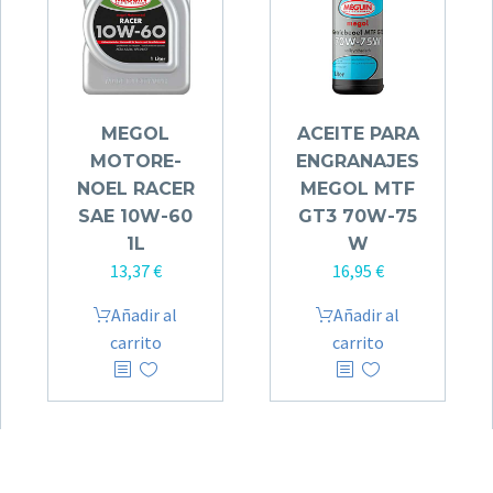
MEGOL
ACEITE PARA
MOTO­RE­
ENGRANAJES
NOEL RACER
MEGOL MTF
SAE 10W-60
GT3 70W-75
1L
W
13,37
€
16,95
€
Añadir al
Añadir al
carrito
carrito