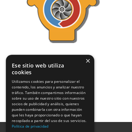
×
Ese sitio web utiliza
cookies
Utilizamos cookies para personalizar el
contenido, los anuncios y analizar nuestro
tráfico. También compartimos información
sobre su uso de nuestro sitio con nuestros
socios de publicidad y análisis, quienes
pueden combinarla con otra información
que les haya proporcionado o que hayan
recopilado a partir del uso de sus servicios.
Política de privacidad