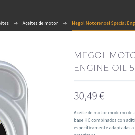
eites
Aceites de motor
Megol Moto­re­noel Special Eng
MEGOL MOTO­
ENGINE OIL 
30,49
€
Aceite de motor moderno de al
base HC combinados con adit
específicamente adaptadas a 