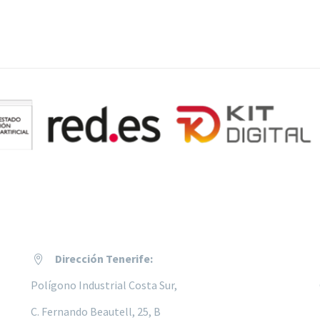
Dirección Tenerife:


Polígono Industrial Costa Sur,
C. Fernando Beautell, 25, B