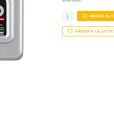
americano
Megol
AÑADIR AL 
Moto­
re­
AÑADIR A LA LISTA
noel
Special
Engine
Oil
5W-
20
5L
cantidad