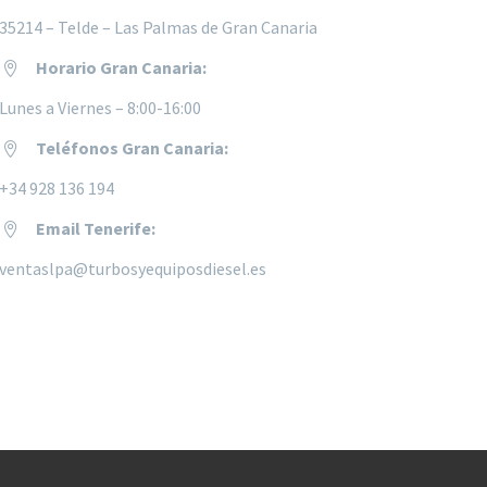
35214 – Telde – Las Palmas de Gran Canaria
Horario Gran Canaria:


Lunes a
Viernes – 8:00-16:00
Teléfonos Gran Canaria:


+34 928 136 194
Email Tenerife:


ventaslpa@turbosyequiposdiesel.es