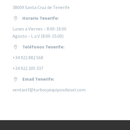
38009 Santa Cruz de Tenerife
Horario Tenerife:


Lunes a
Viernes – 8:00-16:00
Agosto – L a V (8:00-15:00)
Teléfonos Tenerife:


+34 922 882 568
+34 922 205 337
Email Tenerife:


ventastf@turbosyequiposdiesel.com