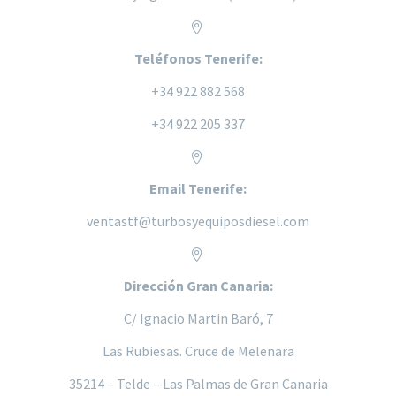


Teléfonos Tenerife:
+34 922 882 568
+34 922 205 337


Email Tenerife:
ventastf@turbosyequiposdiesel.com


Dirección Gran Canaria:
C/ Ignacio Martin Baró, 7
Las Rubiesas. Cruce de Melenara
35214 – Telde – Las Palmas de Gran Canaria