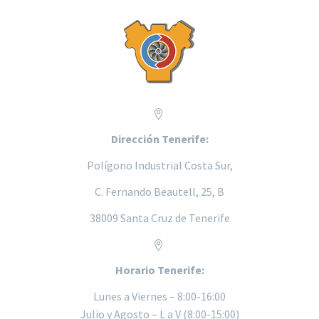


Dirección Tenerife:
Polígono Industrial Costa Sur,
C. Fernando Beautell, 25, B
38009 Santa Cruz de Tenerife


Horario Tenerife:
Lunes a
Viernes – 8:00-16:00
Julio y Agosto – L a V (8:00-15:00)