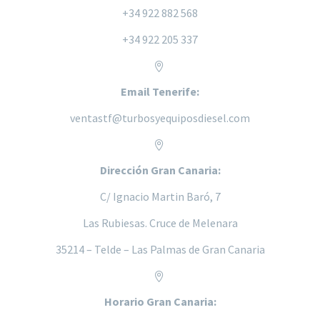
+34 922 882 568
+34 922 205 337


Email Tenerife:
ventastf@turbosyequiposdiesel.com


Dirección Gran Canaria:
C/ Ignacio Martin Baró, 7
Las Rubiesas. Cruce de Melenara
35214 – Telde – Las Palmas de Gran Canaria


Horario Gran Canaria: