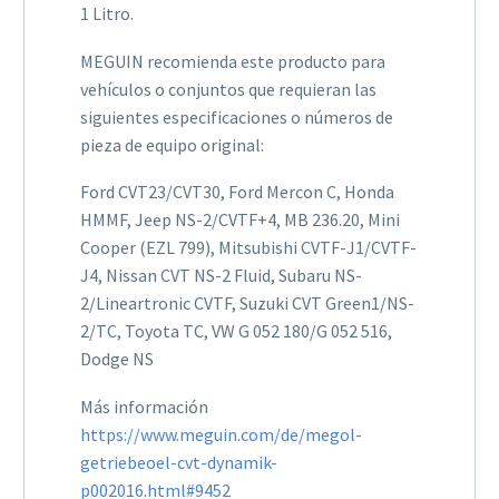
1 Litro.
MEGUIN recomienda este producto para
vehículos o conjuntos que requieran las
siguientes especificaciones o números de
pieza de equipo original:
Ford CVT23/CVT30, Ford Mercon C, Honda
HMMF, Jeep NS-2/CVTF+4, MB 236.20, Mini
Cooper (EZL 799), Mitsubishi CVTF-J1/CVTF-
J4, Nissan CVT NS-2 Fluid, Subaru NS-
2/Lineartronic CVTF, Suzuki CVT Green1/NS-
2/TC, Toyota TC, VW G 052 180/G 052 516,
Dodge NS
Más información
https://www.meguin.com/de/megol-
getriebeoel-cvt-dynamik-
p002016.html#9452