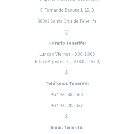
C. Fernando Beautell, 25, B
38009 Santa Cruz de Tenerife


Horario Tenerife:
Lunes a
Viernes – 8:00-16:00
Julio y Agosto – L a V (8:00-15:00)


Teléfonos Tenerife:
+34 922 882 568
+34 922 205 337


Email Tenerife: