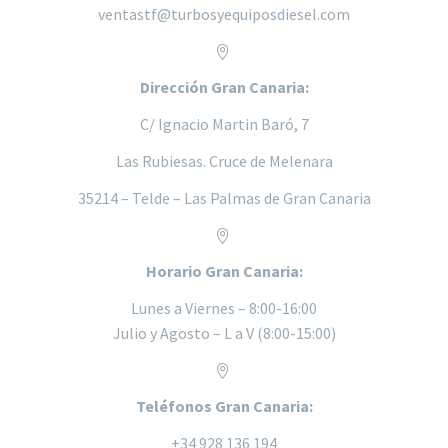
ventastf@turbosyequiposdiesel.com


Dirección Gran Canaria:
C/ Ignacio Martin Baró, 7
Las Rubiesas. Cruce de Melenara
35214 – Telde – Las Palmas de Gran Canaria


Horario Gran Canaria:
Lunes a
Viernes – 8:00-16:00
Julio y Agosto – L a V (8:00-15:00)


Teléfonos Gran Canaria:
+34 928 136 194