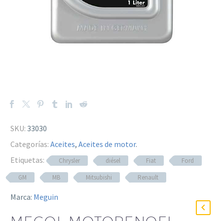
SKU:
33030
Categorías:
Aceites
,
Aceites de motor
.
Etiquetas:
Chrysler
diésel
Fiat
Ford
GM
MB
Mitsubishi
Renault
Marca:
Meguin