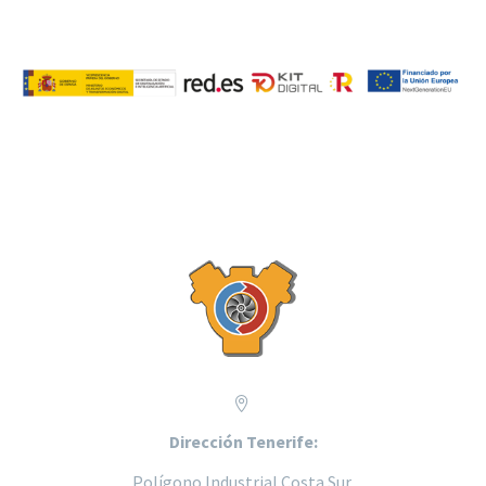


Dirección Tenerife:
Polígono Industrial Costa Sur,