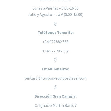
Lunes a
Viernes – 8:00-16:00
Julio y Agosto – L a V (8:00-15:00)


Teléfonos Tenerife:
+34 922 882 568
+34 922 205 337


Email Tenerife:
ventastf@turbosyequiposdiesel.com


Dirección Gran Canaria:
C/ Ignacio Martin Baró, 7