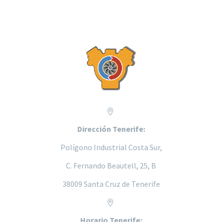


Dirección Tenerife:
Polígono Industrial Costa Sur,
C. Fernando Beautell, 25, B
38009 Santa Cruz de Tenerife


Horario Tenerife: