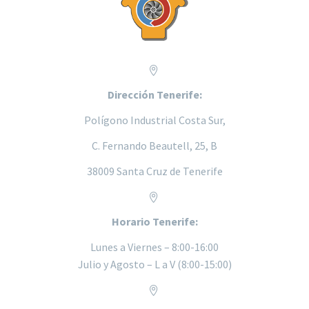


Dirección Tenerife:
Polígono Industrial Costa Sur,
C. Fernando Beautell, 25, B
38009 Santa Cruz de Tenerife


Horario Tenerife:
Lunes a
Viernes – 8:00-16:00
Julio y Agosto – L a V (8:00-15:00)

