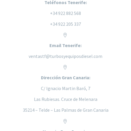
Teléfonos Tenerife:
+34 922 882 568
+34 922 205 337


Email Tenerife:
ventastf@turbosyequiposdiesel.com


Dirección Gran Canaria:
C/ Ignacio Martin Baró, 7
Las Rubiesas. Cruce de Melenara
35214 – Telde – Las Palmas de Gran Canaria

