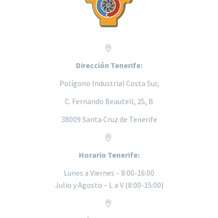


Dirección Tenerife:
Polígono Industrial Costa Sur,
C. Fernando Beautell, 25, B
38009 Santa Cruz de Tenerife


Horario Tenerife:
Lunes a
Viernes – 8:00-16:00
Julio y Agosto – L a V (8:00-15:00)

