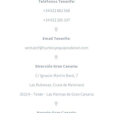
Teléfonos Tenerife:
+34 922 882 568
+34 922 205 337


Email Tenerife:
ventastf@turbosyequiposdiesel.com


Dirección Gran Canaria:
C/ Ignacio Martin Baró, 7
Las Rubiesas. Cruce de Melenara
35214 – Telde – Las Palmas de Gran Canaria


Horario Gran Canaria: