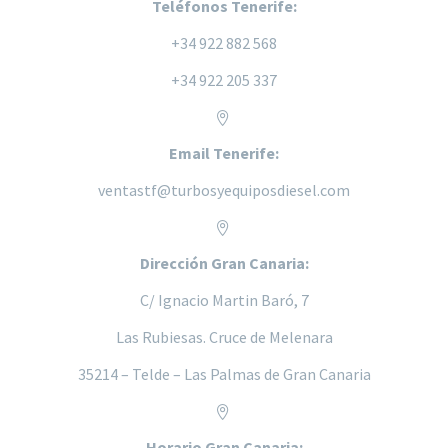
Teléfonos Tenerife:
+34 922 882 568
+34 922 205 337


Email Tenerife:
ventastf@turbosyequiposdiesel.com


Dirección Gran Canaria:
C/ Ignacio Martin Baró, 7
Las Rubiesas. Cruce de Melenara
35214 – Telde – Las Palmas de Gran Canaria


Horario Gran Canaria: