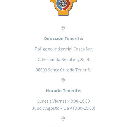


Dirección Tenerife:
Polígono Industrial Costa Sur,
C. Fernando Beautell, 25, B
38009 Santa Cruz de Tenerife


Horario Tenerife:
Lunes a
Viernes – 8:00-16:00
Julio y Agosto – L a V (8:00-15:00)

